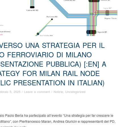
] VERSO UNA STRATEGIA PER IL
O FERROVIARIO DI MILANO
SENTAZIONE PUBBLICA) [:EN] A
ATEGY FOR MILAN RAIL NODE
LIC PRESENTATION IN ITALIAN)
bbraio 5, 2025
/
Leave a comment
/
Notizie
,
Uncategorized
aio Paolo Beria ha partecipato all’evento “Una strategia per far crescere le
 Milano”, con Pierfrancesco Maran, Andrea Giuricin e rappresentanti del PD,