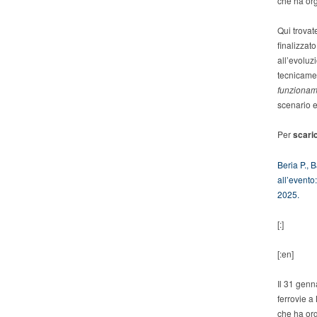
che ha org
Qui trovat
finalizzat
all’evoluz
tecnicamen
funzionam
scenario e 
Per
scari
Beria P., B
all’evento
2025.
[:]
[:en]
Il 31 genn
ferrovie a
che ha org