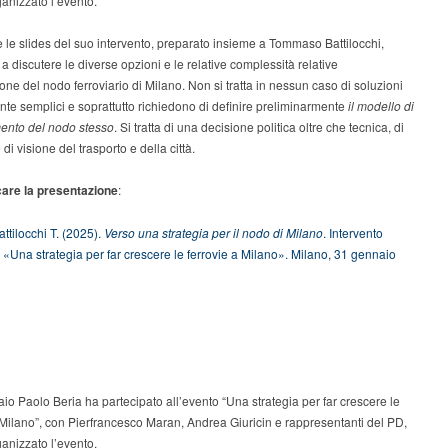
anizzato l’evento.
e le slides del suo intervento, preparato insieme a Tommaso Battilocchi,
o a discutere le diverse opzioni e le relative complessità relative
ione del nodo ferroviario di Milano. Non si tratta in nessun caso di soluzioni
te semplici e soprattutto richiedono di definire preliminarmente
il modello di
ento del nodo stesso
. Si tratta di una decisione politica oltre che tecnica, di
di visione del trasporto e della città.
care la presentazione
:
attilocchi T. (2025).
Verso una strategia per il nodo di Milano
. Intervento
: «Una strategia per far crescere le ferrovie a Milano». Milano, 31 gennaio
aio Paolo Beria ha partecipato all’evento “Una strategia per far crescere le
 Milano”, con Pierfrancesco Maran, Andrea Giuricin e rappresentanti del PD,
anizzato l’evento.