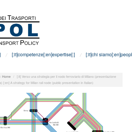
]
[:it]competenze[:en]expertise[:]
[:it]chi siamo[:en]peopl
:
Home
/
[:it] Verso una strategia per il nodo ferroviario di Milano (presentazione
) [:en] A strategy for Milan rail node (public presentation in Italian)