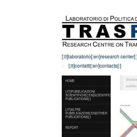
[:it]laboratorio[:en]research center[:
[:it]contatti[:en]contacts[:]
Browse
HOME
pubblica
[:IT]PUBBLICAZIONI
SCIENTIFICHE[:EN]SCIENTIFIC
PUBLICATIONS[:]
[:IT]ALTRE
PUBBLICAZIONI[:EN]OTHER
PUBLICATIONS[:]
REPORT