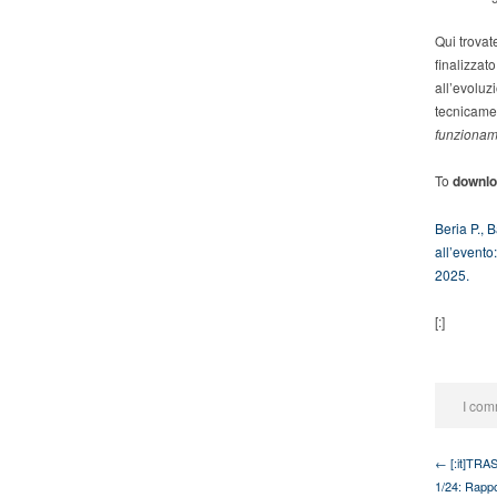
Qui trovat
finalizzat
all’evoluz
tecnicamen
funzionam
To
downlo
Beria P., B
all’evento
2025.
[:]
I com
← [:it]TRA
1/24: Rappo