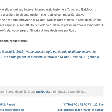
e le slides del suo intervento, preparato insieme a Tommaso Battilocchi,
o a discutere le diverse opzioni e le relative complessità relative
ione del nodo ferroviario di Milano. Non si tratta in nessun caso di soluzioni
te semplici e soprattutto richiedono di definire preliminarmente
il modello di
ento del nodo stesso
. Si tratta di una decisione politica o
ad the presentation
:
attilocchi T. (2025).
Verso una strategia per il nodo di Milano
. Intervento
: «Una strategia per far crescere le ferrovie a Milano». Milano, 31 gennaio
menti sono disabilitati, ma
trackbacks
e pingbacks sono abilitati.
SPOL Report
[:it]TRASPOL REPORT 1/25: The
rto indipendente sul
long-distance coach market in Europe