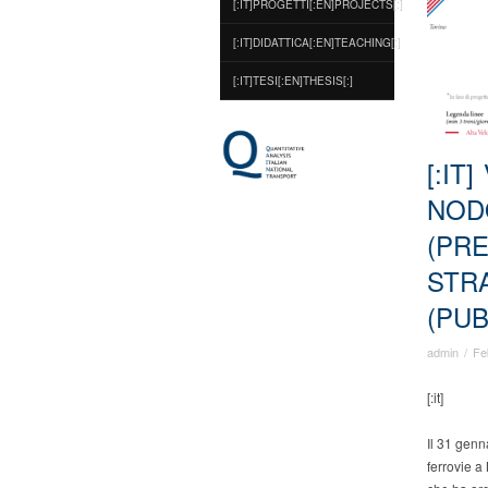
[:IT]PROGETTI[:EN]PROJECTS[:]
[:IT]DIDATTICA[:EN]TEACHING[:]
[:IT]TESI[:EN]THESIS[:]
[:IT
NOD
(PRE
STR
(PUB
admin
/
Fe
[:it]
Il 31 genn
ferrovie a