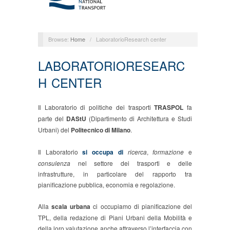
Browse:
Home
/
LaboratorioResearch center
LABORATORIO
RESEARC
H CENTER
Il Laboratorio di politiche dei trasporti
TRASPOL
fa
parte del
DAStU
(Dipartimento di Architettura e Studi
Urbani) del
Politecnico di Milano
.
Il Laboratorio
si occupa di
ricerca
,
formazione
e
consulenza
nel settore dei trasporti e delle
infrastrutture, in particolare del rapporto tra
pianificazione pubblica, economia e regolazione.
Alla
scala urbana
ci occupiamo di pianificazione del
TPL, della redazione di Piani Urbani della Mobilità e
della loro valutazione anche attraverso l’interfaccia con